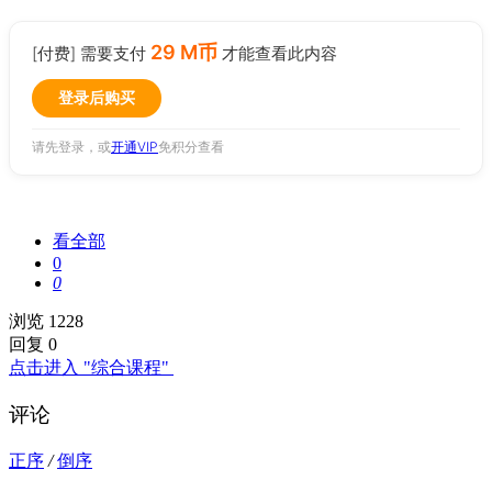
29 M币
[付费] 需要支付
才能查看此内容
登录后购买
请先登录，或
开通VIP
免积分查看
看全部
0
0
浏览 1228
回复 0
点击进入 "综合课程"
评论
正序
/
倒序