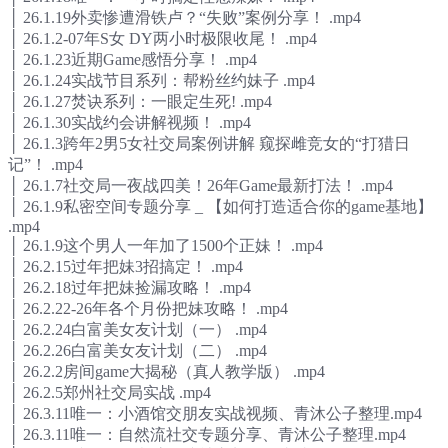
│ 26.1.19外卖惨遭滑铁卢？“失败”案例分享！ .mp4
│ 26.1.2-07年S女 DY两小时极限收尾！ .mp4
│ 26.1.23近期Game感悟分享！ .mp4
│ 26.1.24实战节目系列：帮粉丝约妹子 .mp4
│ 26.1.27焚诀系列：一眼定生死! .mp4
│ 26.1.30实战约会讲解视频！ .mp4
│ 26.1.3跨年2男5女社交局案例讲解 窥探雌竞女的“打猎日
记”！ .mp4
│ 26.1.7社交局一夜战四美！26年Game最新打法！ .mp4
│ 26.1.9私密空间专题分享 _ 【如何打造适合你的game基地】
.mp4
│ 26.1.9这个男人一年加了1500个正妹！ .mp4
│ 26.2.15过年把妹3招搞定！ .mp4
│ 26.2.18过年把妹捡漏攻略！ .mp4
│ 26.2.22-26年各个月份把妹攻略！ .mp4
│ 26.2.24白富美女友计划（一） .mp4
│ 26.2.26白富美女友计划（二） .mp4
│ 26.2.2房间game大揭秘（真人教学版） .mp4
│ 26.2.5郑州社交局实战 .mp4
│ 26.3.11唯一：小酒馆交朋友实战视频、青沐公子整理.mp4
│ 26.3.11唯一：自然流社交专题分享、青沐公子整理.mp4