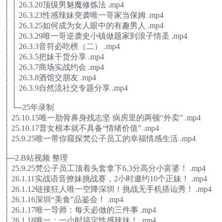
│ │ 26.3.20顶级男魅魔修炼法 .mp4
│ │ 26.3.23性感辣妹突袭唯一哥家当保姆 .mp4
│ │ 26.3.25如何成为女人眼中的有趣男人 .mp4
│ │ 26.3.29唯一哥逆袭史小镇做题家到浪子情圣 .mp4
│ │ 26.3.3音符必吃榜（二） .mp4
│ │ 26.3.5把妹干货分享 .mp4
│ │ 26.3.7商场实战约会 .mp4
│ │ 26.3.8酒馆交朋友 .mp4
│ │ 26.3.9自然流社交专题分享 .mp4
│ │
│ └─25年录制
│ 25.10.15唯一肋骨鼻身残志坚 病房里的两顿“外卖” .mp4
│ 25.10.17普女根本就不具备“情绪价值” .mp4
│ 25.9.25唯一带你窥探梵公子员工的幸福情感生活 .mp4
│
├─2.B站视频 整理
│ 25.9.25梵公子员工顶着头套拿下6.3分高分小富婆！ .mp4
│ 26.1.11实战语音撩妹挑战赛，2小时邀约10个正妹！ .mp4
│ 26.1.12链接狂人唯一空降深圳！挑战无手机搭讪秀！ .mp4
│ 26.1.16深圳“美食”品鉴会！ .mp4
│ 26.1.17唯一导师：每天必做的三件事 .mp4
│ 26.1.18唯一：一小时搞定性感辣妹！ .mp4