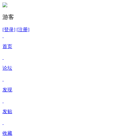
游客
[登录]
[注册]
首页
论坛
发现
发贴
收藏