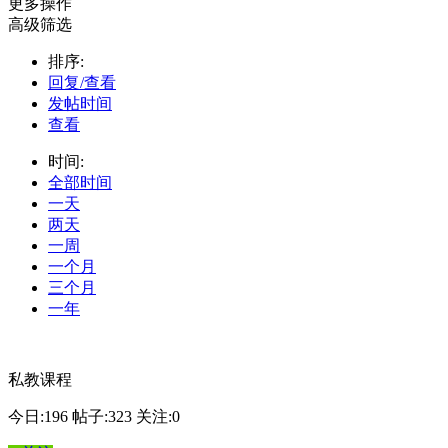
更多操作
高级筛选
排序:
回复/查看
发帖时间
查看
时间:
全部时间
一天
两天
一周
一个月
三个月
一年
私教课程
今日:196
帖子:323
关注:0